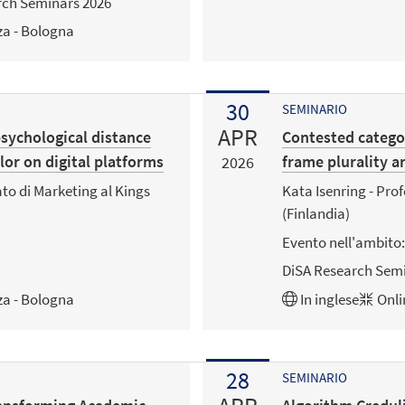
rch Seminars 2026
za - Bologna
30
SEMINARIO
APR
sychological distance
Contested catego
or on digital platforms
frame plurality a
2026
ato di Marketing al Kings
Kata Isenring - Prof
(Finlandia)
Evento nell'ambito:
DiSA Research Semi
za - Bologna
In
inglese
Onli
28
SEMINARIO