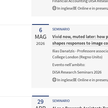
Financial Accounting DISA Resea
In
inglese
Online e in presen
6
SEMINARIO
MAG
Vivid now, muted later: how p
shapes responses to image col
2026
Ilias Danatzis - Professore associ
College London (Regno Unito)
Evento nell'ambito:
DiSA Research Seminars 2026
In
inglese
Online e in presen
29
SEMINARIO