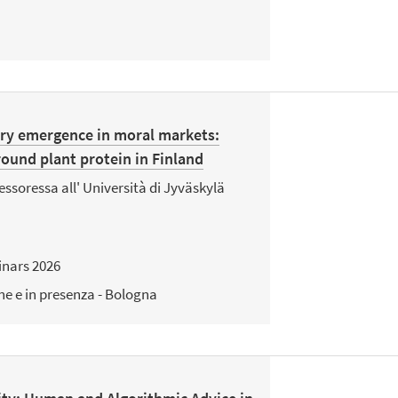
ry emergence in moral markets:
round plant protein in Finland
essoressa all' Università di Jyväskylä
nars 2026
ne e in presenza - Bologna