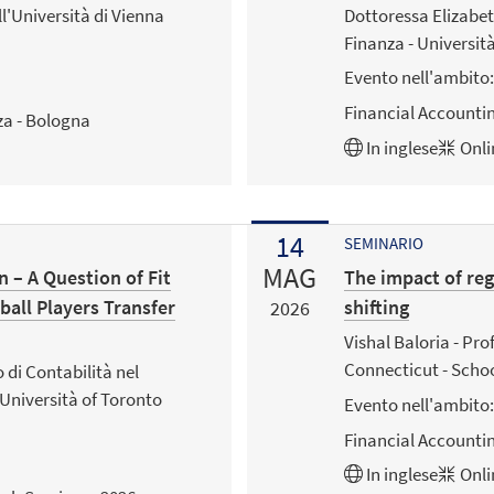
l'Università di Vienna
Dottoressa Elizabet
Finanza - Universit
Evento nell'ambito:
Financial Accounti
za - Bologna
In
inglese
Onli
14
SEMINARIO
MAG
n – A Question of Fit
The impact of reg
all Players Transfer
shifting
2026
Vishal Baloria - Pro
Connecticut - Schoo
 di Contabilità nel
Università of Toronto
Evento nell'ambito:
Financial Accounti
In
inglese
Onli