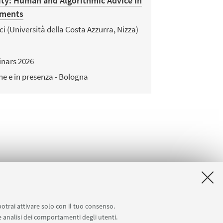
ity: Human and Algorithmic Advice in
iments
ci (Università della Costa Azzurra, Nizza)
nars 2026
ne e in presenza - Bologna
potrai attivare solo con il tuo consenso.
 e analisi dei comportamenti degli utenti.