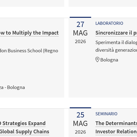
27
LABORATORIO
MAG
ow to Multiply the Impact
Sincronizzare il 
2026
Sperimenta il dialog
diversità generazio
ndon Business School (Regno
Bologna
za - Bologna
25
SEMINARIO
MAG
 Strategies Expand
The Determinants,
 Global Supply Chains
Investor Relation
2026