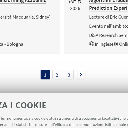
APR
Transforming Academic
Algorithm Credul
Prediction Exper
2026
ersità Macquarie, Sidney)
Lecture di Eric Guer
Evento nell'ambito:
DiSA Research Semi
za - Bologna
In
inglese
Onli
1
2
3
ZA I COOKIE
uo funzionamento, sia cookie e altri strumenti di tracciamento facoltativi che 
er analisi statistiche, misure sull'efficacia della comunicazione istituzionale