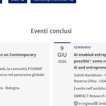
Eventi conclusi
9
SEMINARIO
GIU
ion on Contemporary
AI-enabled entrep
possible’: some r
2026
AI and entrepren
roads, la comunità PGOMAP
n corso nel panorama globale
Satish Nambisan - P
Reserve (Ohio - USA
za - Bologna
Evento nell'ambito:
DIMPACT Research 
In
inglese
Onli