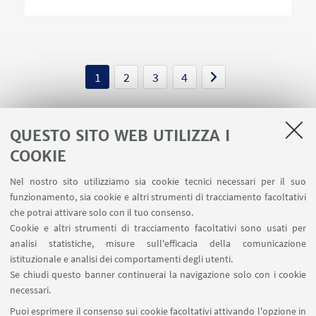
1
2
3
4
QUESTO SITO WEB UTILIZZA I
COOKIE
LINK UTILI
Nel nostro sito utilizziamo sia cookie tecnici necessari per il suo
Area riservata
funzionamento, sia cookie e altri strumenti di tracciamento facoltativi
Contatti
che potrai attivare solo con il tuo consenso.
Cookie e altri strumenti di tracciamento facoltativi sono usati per
analisi statistiche, misure sull'efficacia della comunicazione
SEGUI IL DIPARTIMENTO SU:
istituzionale e analisi dei comportamenti degli utenti.
Se chiudi questo banner continuerai la navigazione solo con i cookie
necessari.
SEGUI UNIBO SU:
Puoi esprimere il consenso sui cookie facoltativi attivando l'opzione in