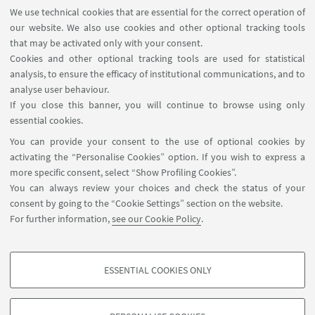
We use technical cookies that are essential for the correct operation of
Contacts
our website. We also use cookies and other optional tracking tools
Reserved Area
that may be activated only with your consent.
Cookies and other optional tracking tools are used for statistical
analysis, to ensure the efficacy of institutional communications, and to
FOLLOW THE DEPARTMENT ON:
analyse user behaviour.
If you close this banner, you will continue to browse using only
essential cookies.
FOLLOW UNIBO ON:
You can provide your consent to the use of optional cookies by
activating the “Personalise Cookies” option. If you wish to express a
more specific consent, select “Show Profiling Cookies”.
You can always review your choices and check the status of your
consent by going to the “Cookie Settings” section on the website.
APP:
For further information,
see our Cookie Policy
.
ESSENTIAL COOKIES ONLY
PROFILING COOKIES - OPTIONAL
©Copyright 2026 - ALMA MATER STUDIORUM - Università di
These cookies are used to analyse user browsing patterns, create user profiles