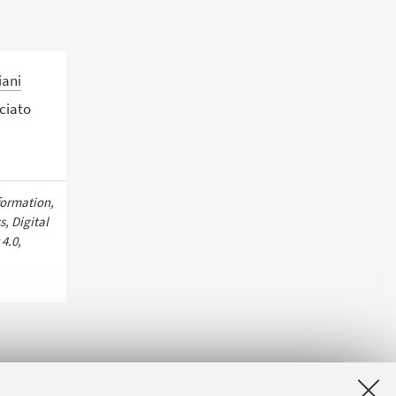
iani
ciato
formation,
s, Digital
 4.0,