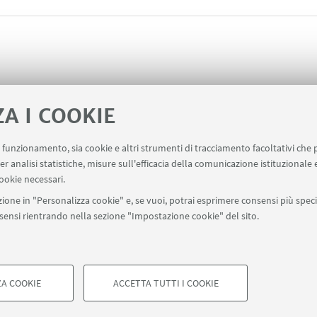
ZA I COOKIE
uo funzionamento, sia cookie e altri strumenti di tracciamento facoltativi che 
er analisi statistiche, misure sull'efficacia della comunicazione istituzionale
ookie necessari.
ione in "Personalizza cookie" e, se vuoi, potrai esprimere consensi più specif
onsensi rientrando nella sezione "Impostazione cookie" del sito.
SEGUI UNIBO SU:
a - Via Zamboni, 33 - 40126 Bologna - PI: 01131710376 - CF: 800070103
ostazioni Cookie
A COOKIE
ACCETTA TUTTI I COOKIE
COOKIE TECNICI - NECESSAR