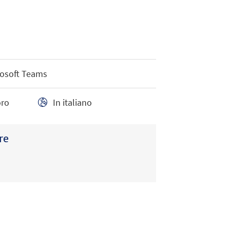
rosoft Teams
oro
In italiano
re