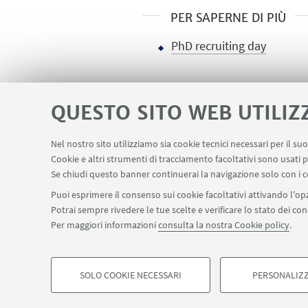
PER SAPERNE DI PIÙ
PhD recruiting day
QUESTO SITO WEB UTILIZ
Nel nostro sito utilizziamo sia cookie tecnici necessari per il s
Area riservata
Contatti
Cookie e altri strumenti di tracciamento facoltativi sono usati p
LINK UTILI
Se chiudi questo banner continuerai la navigazione solo con i c
Puoi esprimere il consenso sui cookie facoltativi attivando l'opz
Potrai sempre rivedere le tue scelte e verificare lo stato dei c
SEGUI IL DIPARTIMENTO SU:
Per maggiori informazioni
consulta la nostra Cookie policy
.
©Copyright 2026 - ALMA MATER STUDIORUM - Università di Bologn
Privacy
Note legali
Informazioni sul sito e accessibilità
Imp
SOLO COOKIE NECESSARI
PERSONALIZZ
COOKIE DI PROFILAZIONE - FACOLTATIVI