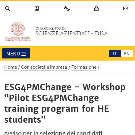
DIPARTIMENTO DI
SCIENZE AZIENDALI - DISA
MENU
IT
EN
Home
Con società e impresa
Formazione
ESG4PMChange - Workshop
“Pilot ESG4PMChange
training program for HE
students”
Avviso per la selezione dei candidati