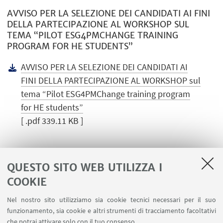
AVVISO PER LA SELEZIONE DEI CANDIDATI AI FINI
DELLA PARTECIPAZIONE AL WORKSHOP SUL
TEMA “PILOT ESG4PMCHANGE TRAINING
PROGRAM FOR HE STUDENTS”
AVVISO PER LA SELEZIONE DEI CANDIDATI AI
FINI DELLA PARTECIPAZIONE AL WORKSHOP sul
tema “Pilot ESG4PMChange training program
for HE students”
[ .pdf 339.11 KB ]
QUESTO SITO WEB UTILIZZA I
COOKIE
LINK UTILI
Nel nostro sito utilizziamo sia cookie tecnici necessari per il suo
Area riservata
funzionamento, sia cookie e altri strumenti di tracciamento facoltativi
Contatti
che potrai attivare solo con il tuo consenso.