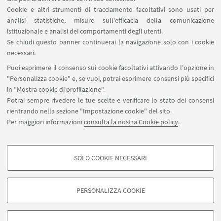
Cookie e altri strumenti di tracciamento facoltativi sono usati per
analisi statistiche, misure sull'efficacia della comunicazione
SEGUI IL DIPARTIMENTO SU:
istituzionale e analisi dei comportamenti degli utenti.
Se chiudi questo banner continuerai la navigazione solo con i cookie
necessari.
SEGUI UNIBO SU:
Puoi esprimere il consenso sui cookie facoltativi attivando l'opzione in
"Personalizza cookie" e, se vuoi, potrai esprimere consensi più specifici
in "Mostra cookie di profilazione".
Potrai sempre rivedere le tue scelte e verificare lo stato dei consensi
rientrando nella sezione "Impostazione cookie" del sito.
APP:
Per maggiori informazioni
consulta la nostra Cookie policy
.
SOLO COOKIE NECESSARI
COOKIE DI PROFILAZIONE - FACOLTATIVI
©Copyright 2026 - ALMA MATER STUDIORUM - Università di
Si tratta di cookie utilizzati per analizzare le caratteristiche della navigazione
Bologna - Via Zamboni, 33 - 40126 Bologna - PI: 01131710376 - CF:
PERSONALIZZA COOKIE
degli utenti, creare profili in base al loro comportamento sul sito, per analisi
80007010376
di marketing.
Privacy
Note legali
Informazioni sul sito e accessibilità
Mostra cookie di profilazione