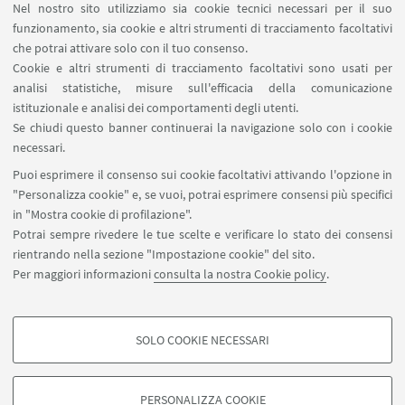
Nel nostro sito utilizziamo sia cookie tecnici necessari per il suo
Area riservata
funzionamento, sia cookie e altri strumenti di tracciamento facoltativi
Contatti
che potrai attivare solo con il tuo consenso.
Cookie e altri strumenti di tracciamento facoltativi sono usati per
analisi statistiche, misure sull'efficacia della comunicazione
SEGUI IL DIPARTIMENTO SU:
istituzionale e analisi dei comportamenti degli utenti.
Se chiudi questo banner continuerai la navigazione solo con i cookie
necessari.
SEGUI UNIBO SU:
Puoi esprimere il consenso sui cookie facoltativi attivando l'opzione in
"Personalizza cookie" e, se vuoi, potrai esprimere consensi più specifici
in "Mostra cookie di profilazione".
Potrai sempre rivedere le tue scelte e verificare lo stato dei consensi
rientrando nella sezione "Impostazione cookie" del sito.
APP:
Per maggiori informazioni
consulta la nostra Cookie policy
.
SOLO COOKIE NECESSARI
COOKIE DI PROFILAZIONE - FACOLTATIVI
©Copyright 2026 - ALMA MATER STUDIORUM - Università di
Si tratta di cookie utilizzati per analizzare le caratteristiche della navigazione
Bologna - Via Zamboni, 33 - 40126 Bologna - PI: 01131710376 - CF:
PERSONALIZZA COOKIE