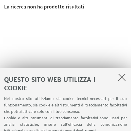
La ricerca non ha prodotto risultati
QUESTO SITO WEB UTILIZZA I
COOKIE
LINK UTILI
Nel nostro sito utilizziamo sia cookie tecnici necessari per il suo
Area riservata
funzionamento, sia cookie e altri strumenti di tracciamento facoltativi
Contatti
che potrai attivare solo con il tuo consenso.
Cookie e altri strumenti di tracciamento facoltativi sono usati per
analisi statistiche, misure sull'efficacia della comunicazione
SEGUI IL DIPARTIMENTO SU:
istituzionale e analisi dei comportamenti degli utenti.