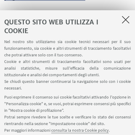
QUESTO SITO WEB UTILIZZA I
COOKIE
LINK UTILI
Nel nostro sito utilizziamo sia cookie tecnici necessari per il suo
Area riservata
funzionamento, sia cookie e altri strumenti di tracciamento facoltativi
Contatti
che potrai attivare solo con il tuo consenso.
Cookie e altri strumenti di tracciamento facoltativi sono usati per
analisi statistiche, misure sull'efficacia della comunicazione
SEGUI IL DIPARTIMENTO SU:
istituzionale e analisi dei comportamenti degli utenti.
Se chiudi questo banner continuerai la navigazione solo con i cookie
necessari.
SEGUI UNIBO SU:
Puoi esprimere il consenso sui cookie facoltativi attivando l'opzione in
"Personalizza cookie" e, se vuoi, potrai esprimere consensi più specifici
in "Mostra cookie di profilazione".
Potrai sempre rivedere le tue scelte e verificare lo stato dei consensi
rientrando nella sezione "Impostazione cookie" del sito.
APP:
Per maggiori informazioni
consulta la nostra Cookie policy
.