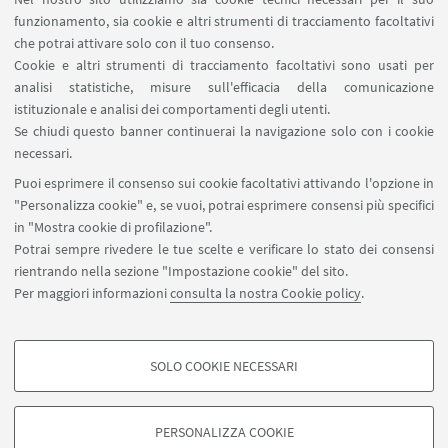
Area riservata
funzionamento, sia cookie e altri strumenti di tracciamento facoltativi
Contatti
che potrai attivare solo con il tuo consenso.
Cookie e altri strumenti di tracciamento facoltativi sono usati per
analisi statistiche, misure sull'efficacia della comunicazione
SEGUI IL DIPARTIMENTO SU:
istituzionale e analisi dei comportamenti degli utenti.
Se chiudi questo banner continuerai la navigazione solo con i cookie
necessari.
SEGUI UNIBO SU:
Puoi esprimere il consenso sui cookie facoltativi attivando l'opzione in
"Personalizza cookie" e, se vuoi, potrai esprimere consensi più specifici
in "Mostra cookie di profilazione".
Potrai sempre rivedere le tue scelte e verificare lo stato dei consensi
rientrando nella sezione "Impostazione cookie" del sito.
APP:
Per maggiori informazioni
consulta la nostra Cookie policy
.
SOLO COOKIE NECESSARI
COOKIE DI PROFILAZIONE - FACOLTATIVI
©Copyright 2026 - ALMA MATER STUDIORUM - Università di
Si tratta di cookie utilizzati per analizzare le caratteristiche della navigazione
Bologna - Via Zamboni, 33 - 40126 Bologna - PI: 01131710376 - CF:
PERSONALIZZA COOKIE
degli utenti, creare profili in base al loro comportamento sul sito, per analisi