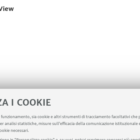
View
ZA I COOKIE
uo funzionamento, sia cookie e altri strumenti di tracciamento facoltativi che 
er analisi statistiche, misure sull'efficacia della comunicazione istituzionale
ookie necessari.
ione in "Personalizza cookie" e, se vuoi, potrai esprimere consensi più specif