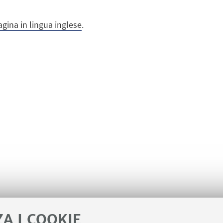
agina in lingua inglese
.
ZA I COOKIE