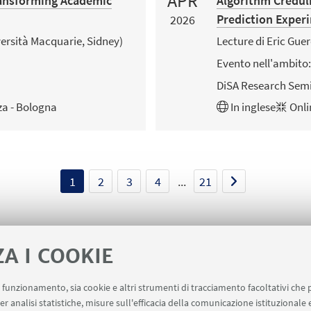
APR
Transforming Academic
Algorithm Credul
Prediction Exper
2026
ersità Macquarie, Sidney)
Lecture di Eric Guer
Evento nell'ambito:
DiSA Research Semi
za - Bologna
In
inglese
Onli
1
2
3
4
...
21
ZA I COOKIE
uo funzionamento, sia cookie e altri strumenti di tracciamento facoltativi che 
er analisi statistiche, misure sull'efficacia della comunicazione istituzionale