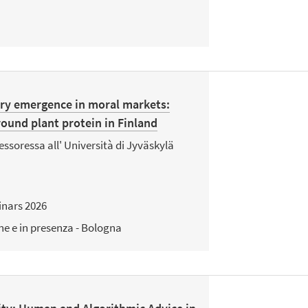
ry emergence in moral markets:
round plant protein in Finland
essoressa all' Università di Jyväskylä
nars 2026
ne e in presenza - Bologna