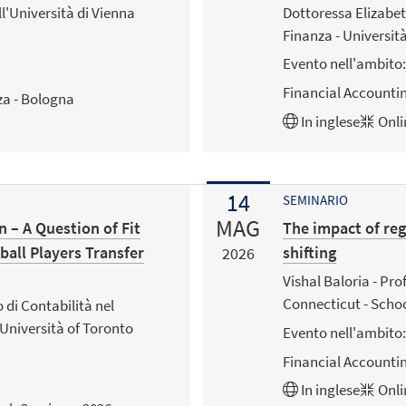
l'Università di Vienna
Dottoressa Elizabet
Finanza - Universit
Evento nell'ambito:
Financial Accounti
za - Bologna
In
inglese
Onli
14
SEMINARIO
MAG
n – A Question of Fit
The impact of reg
all Players Transfer
shifting
2026
Vishal Baloria - Pro
Connecticut - Schoo
 di Contabilità nel
Università of Toronto
Evento nell'ambito:
Financial Accounti
In
inglese
Onli