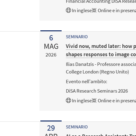
Financial Accounting DISA Resea
In
inglese
Online e in presen
6
SEMINARIO
MAG
Vivid now, muted later: how p
shapes responses to image col
2026
Ilias Danatzis - Professore associ
College London (Regno Unito)
Evento nell'ambito:
DiSA Research Seminars 2026
In
inglese
Online e in presen
29
SEMINARIO