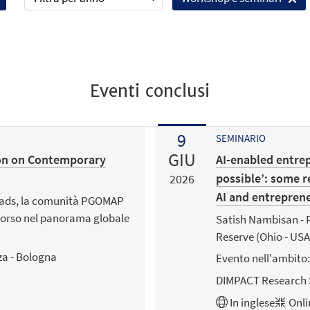
Eventi conclusi
9
SEMINARIO
GIU
ion on Contemporary
AI-enabled entrep
possible’: some r
2026
AI and entrepren
roads, la comunità PGOMAP
n corso nel panorama globale
Satish Nambisan - P
Reserve (Ohio - USA
za - Bologna
Evento nell'ambito:
DIMPACT Research 
In
inglese
Onli