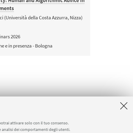
ity: Human and Algorithmic Advice in
iments
ci (Università della Costa Azzurra, Nizza)
nars 2026
ne e in presenza - Bologna
potrai attivare solo con il tuo consenso.
 e analisi dei comportamenti degli utenti.