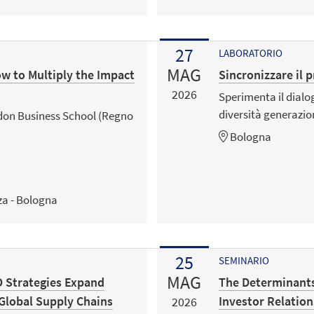
27
LABORATORIO
MAG
ow to Multiply the Impact
Sincronizzare il 
2026
Sperimenta il dialog
diversità generazio
ndon Business School (Regno
Bologna
za - Bologna
25
SEMINARIO
MAG
 Strategies Expand
The Determinants,
 Global Supply Chains
Investor Relation
2026