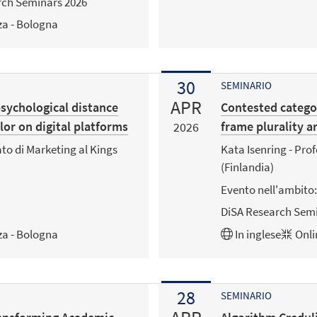
rch Seminars 2026
za - Bologna
30
SEMINARIO
APR
sychological distance
Contested catego
or on digital platforms
frame plurality a
2026
ato di Marketing al Kings
Kata Isenring - Prof
(Finlandia)
Evento nell'ambito:
DiSA Research Semi
za - Bologna
In
inglese
Onli
28
SEMINARIO