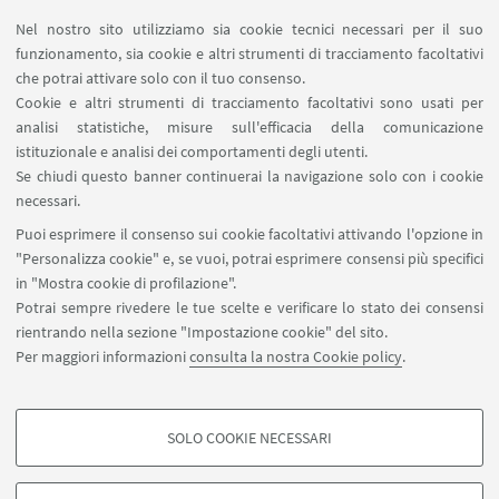
LINK UTILI
Nel nostro sito utilizziamo sia cookie tecnici necessari per il suo
Area riservata
funzionamento, sia cookie e altri strumenti di tracciamento facoltativi
Contatti
che potrai attivare solo con il tuo consenso.
Cookie e altri strumenti di tracciamento facoltativi sono usati per
analisi statistiche, misure sull'efficacia della comunicazione
SEGUI IL DIPARTIMENTO SU:
istituzionale e analisi dei comportamenti degli utenti.
Se chiudi questo banner continuerai la navigazione solo con i cookie
necessari.
SEGUI UNIBO SU:
Puoi esprimere il consenso sui cookie facoltativi attivando l'opzione in
"Personalizza cookie" e, se vuoi, potrai esprimere consensi più specifici
in "Mostra cookie di profilazione".
Potrai sempre rivedere le tue scelte e verificare lo stato dei consensi
rientrando nella sezione "Impostazione cookie" del sito.
APP:
Per maggiori informazioni
consulta la nostra Cookie policy
.
SOLO COOKIE NECESSARI
COOKIE DI PROFILAZIONE - FACOLTATIVI
©Copyright 2026 - ALMA MATER STUDIORUM - Università di