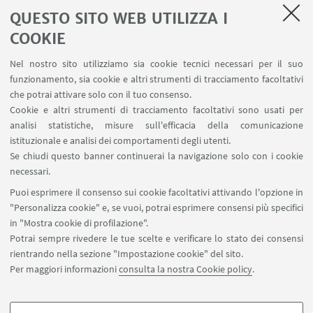
QUESTO SITO WEB UTILIZZA I
COOKIE
LINK UTILI
Nel nostro sito utilizziamo sia cookie tecnici necessari per il suo
Area riservata
funzionamento, sia cookie e altri strumenti di tracciamento facoltativi
Contatti
che potrai attivare solo con il tuo consenso.
Cookie e altri strumenti di tracciamento facoltativi sono usati per
analisi statistiche, misure sull'efficacia della comunicazione
SEGUI IL DIPARTIMENTO SU:
istituzionale e analisi dei comportamenti degli utenti.
Se chiudi questo banner continuerai la navigazione solo con i cookie
necessari.
SEGUI UNIBO SU:
Puoi esprimere il consenso sui cookie facoltativi attivando l'opzione in
"Personalizza cookie" e, se vuoi, potrai esprimere consensi più specifici
in "Mostra cookie di profilazione".
Potrai sempre rivedere le tue scelte e verificare lo stato dei consensi
rientrando nella sezione "Impostazione cookie" del sito.
APP:
Per maggiori informazioni
consulta la nostra Cookie policy
.