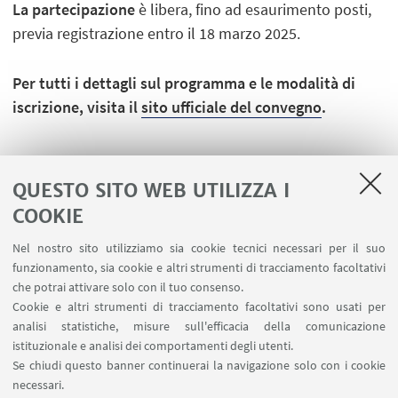
La partecipazione
è libera, fino ad esaurimento posti,
previa registrazione entro il 18 marzo 2025.
Per tutti i dettagli sul programma e le modalità di
iscrizione, visita il
sito ufficiale del convegno
.
QUESTO SITO WEB UTILIZZA I
COOKIE
LINK UTILI
Nel nostro sito utilizziamo sia cookie tecnici necessari per il suo
Area riservata
funzionamento, sia cookie e altri strumenti di tracciamento facoltativi
Contatti
che potrai attivare solo con il tuo consenso.
Cookie e altri strumenti di tracciamento facoltativi sono usati per
analisi statistiche, misure sull'efficacia della comunicazione
SEGUI IL DIPARTIMENTO SU:
istituzionale e analisi dei comportamenti degli utenti.
Se chiudi questo banner continuerai la navigazione solo con i cookie
necessari.