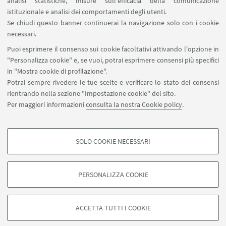
analisi statistiche, misure sull'efficacia della comunicazione
SEGUI IL DIPARTIMENTO SU:
istituzionale e analisi dei comportamenti degli utenti.
Se chiudi questo banner continuerai la navigazione solo con i cookie
necessari.
SEGUI UNIBO SU:
Puoi esprimere il consenso sui cookie facoltativi attivando l'opzione in
"Personalizza cookie" e, se vuoi, potrai esprimere consensi più specifici
in "Mostra cookie di profilazione".
Potrai sempre rivedere le tue scelte e verificare lo stato dei consensi
rientrando nella sezione "Impostazione cookie" del sito.
APP:
Per maggiori informazioni
consulta la nostra Cookie policy
.
SOLO COOKIE NECESSARI
COOKIE DI PROFILAZIONE - FACOLTATIVI
©Copyright 2026 - ALMA MATER STUDIORUM - Università di
Si tratta di cookie utilizzati per analizzare le caratteristiche della navigazione
Bologna - Via Zamboni, 33 - 40126 Bologna - PI: 01131710376 - CF:
PERSONALIZZA COOKIE
degli utenti, creare profili in base al loro comportamento sul sito, per analisi
80007010376
di marketing.
Privacy
Note legali
Informazioni sul sito e accessibilità
Mostra cookie di profilazione
Impostazioni Cookie
ACCETTA TUTTI I COOKIE
Google/Youtube Video