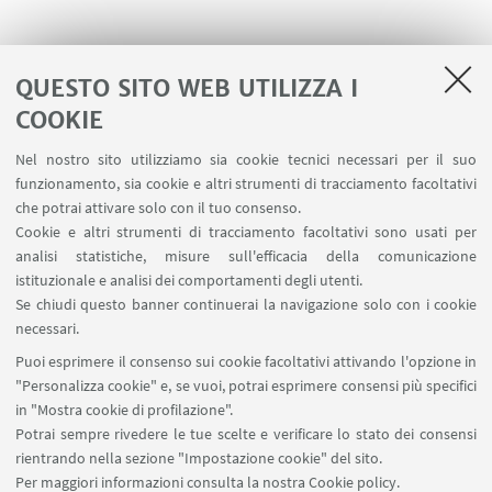
QUESTO SITO WEB UTILIZZA I
COOKIE
LINK UTILI
Nel nostro sito utilizziamo sia cookie tecnici necessari per il suo
Area riservata
funzionamento, sia cookie e altri strumenti di tracciamento facoltativi
Contatti
che potrai attivare solo con il tuo consenso.
Cookie e altri strumenti di tracciamento facoltativi sono usati per
analisi statistiche, misure sull'efficacia della comunicazione
SEGUI IL DIPARTIMENTO SU:
istituzionale e analisi dei comportamenti degli utenti.
Se chiudi questo banner continuerai la navigazione solo con i cookie
necessari.
SEGUI UNIBO SU:
Puoi esprimere il consenso sui cookie facoltativi attivando l'opzione in
"Personalizza cookie" e, se vuoi, potrai esprimere consensi più specifici
in "Mostra cookie di profilazione".
Potrai sempre rivedere le tue scelte e verificare lo stato dei consensi
rientrando nella sezione "Impostazione cookie" del sito.
APP:
Per maggiori informazioni
consulta la nostra Cookie policy
.