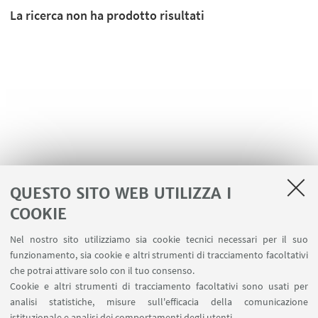
La ricerca non ha prodotto risultati
QUESTO SITO WEB UTILIZZA I
COOKIE
LINK UTILI
Nel nostro sito utilizziamo sia cookie tecnici necessari per il suo
Area riservata
funzionamento, sia cookie e altri strumenti di tracciamento facoltativi
Contatti
che potrai attivare solo con il tuo consenso.
Cookie e altri strumenti di tracciamento facoltativi sono usati per
analisi statistiche, misure sull'efficacia della comunicazione
SEGUI IL DIPARTIMENTO SU:
istituzionale e analisi dei comportamenti degli utenti.