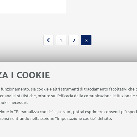
ra pubblica di selezione
1
2
3
ZA I COOKIE
uo funzionamento, sia cookie e altri strumenti di tracciamento facoltativi che 
er analisi statistiche, misure sull'efficacia della comunicazione istituzionale
ookie necessari.
ione in "Personalizza cookie" e, se vuoi, potrai esprimere consensi più specif
onsensi rientrando nella sezione "Impostazione cookie" del sito.
SEGUI UNIBO SU: