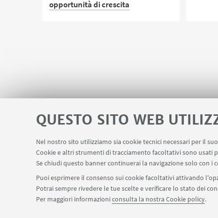
opportunità di crescita
Procedu
I risultati del progetto Erasmus+
MIG.EN.CUBE, coordinato dall’Alma
Mater, mostrano che i contesti
dell’incubazione possono diventare
luoghi per far nascere e crescere
un’imprenditoria multiculturale, se
capaci di mettere a fuoco e
QUESTO SITO WEB UTILIZ
valorizzare le diversità
Nel nostro sito utilizziamo sia cookie tecnici necessari per il s
Area riservata
Contatti
Cookie e altri strumenti di tracciamento facoltativi sono usati p
LINK UTILI
Se chiudi questo banner continuerai la navigazione solo con i c
Puoi esprimere il consenso sui cookie facoltativi attivando l'opz
Potrai sempre rivedere le tue scelte e verificare lo stato dei c
SEGUI IL DIPARTIMENTO SU:
Per maggiori informazioni
consulta la nostra Cookie policy
.