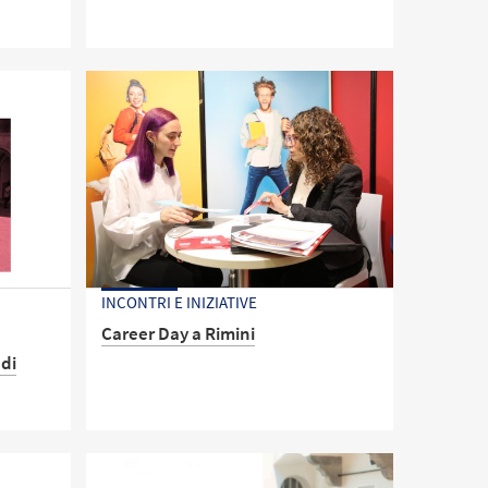
to: cosa
iale dei
INCONTRI E INIZIATIVE
Career Day a Rimini
 di
Evento Alma Mater