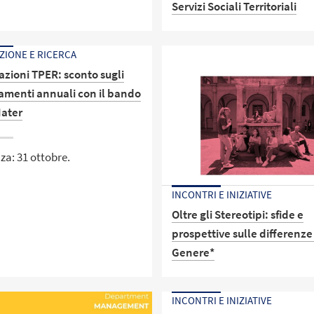
Servizi Sociali Territoriali
“Modelli di welfare a confron
ZIONE E RICERCA
rivela l’analisi della spesa soc
azioni TPER: sconto sugli
Comuni post pandemia”
menti annuali con il bando
ater
a: 31 ottobre.
INCONTRI E INIZIATIVE
Oltre gli Stereotipi: sfide e
prospettive sulle differenze
Genere*
Alma Mater Fest
INCONTRI E INIZIATIVE