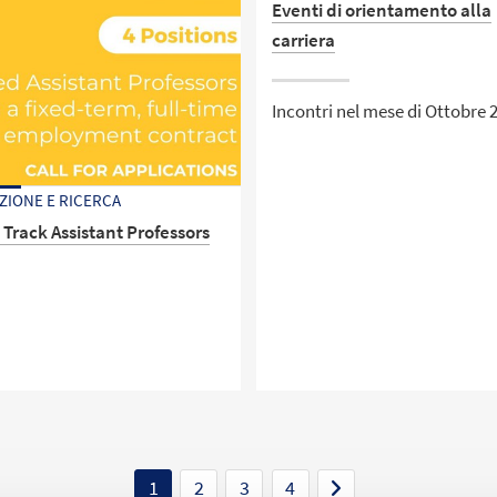
Eventi di orientamento alla
carriera
Incontri nel mese di Ottobre 
ZIONE E RICERCA
 Track Assistant Professors
di concorso
1
2
3
4