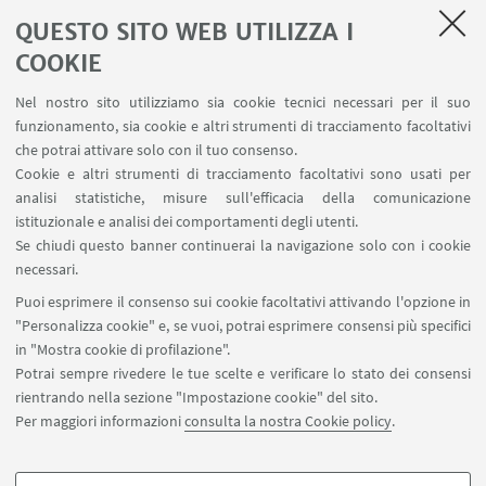
QUESTO SITO WEB UTILIZZA I
COOKIE
LINK UTILI
Nel nostro sito utilizziamo sia cookie tecnici necessari per il suo
Area riservata
funzionamento, sia cookie e altri strumenti di tracciamento facoltativi
Contatti
che potrai attivare solo con il tuo consenso.
Cookie e altri strumenti di tracciamento facoltativi sono usati per
analisi statistiche, misure sull'efficacia della comunicazione
SEGUI IL DIPARTIMENTO SU:
istituzionale e analisi dei comportamenti degli utenti.
Se chiudi questo banner continuerai la navigazione solo con i cookie
necessari.
SEGUI UNIBO SU:
Puoi esprimere il consenso sui cookie facoltativi attivando l'opzione in
"Personalizza cookie" e, se vuoi, potrai esprimere consensi più specifici
in "Mostra cookie di profilazione".
Potrai sempre rivedere le tue scelte e verificare lo stato dei consensi
rientrando nella sezione "Impostazione cookie" del sito.
APP:
Per maggiori informazioni
consulta la nostra Cookie policy
.