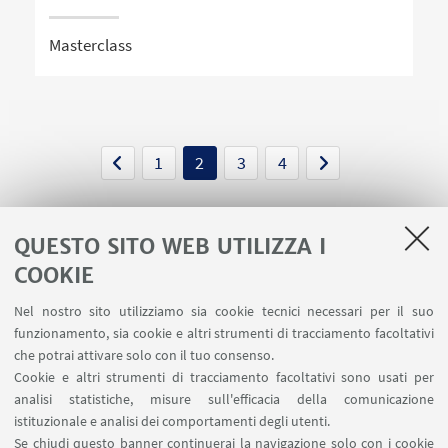
Masterclass
1
2
3
4
QUESTO SITO WEB UTILIZZA I
COOKIE
LINK UTILI
Nel nostro sito utilizziamo sia cookie tecnici necessari per il suo
Area riservata
funzionamento, sia cookie e altri strumenti di tracciamento facoltativi
Contatti
che potrai attivare solo con il tuo consenso.
Cookie e altri strumenti di tracciamento facoltativi sono usati per
analisi statistiche, misure sull'efficacia della comunicazione
SEGUI IL DIPARTIMENTO SU:
istituzionale e analisi dei comportamenti degli utenti.
Se chiudi questo banner continuerai la navigazione solo con i cookie