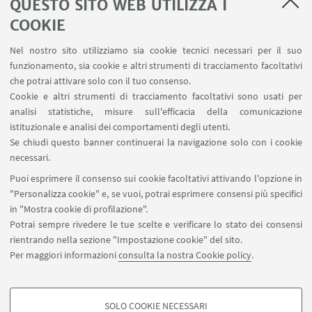
QUESTO SITO WEB UTILIZZA I
COOKIE
LINK UTILI
Nel nostro sito utilizziamo sia cookie tecnici necessari per il suo
Area riservata
funzionamento, sia cookie e altri strumenti di tracciamento facoltativi
Contatti
che potrai attivare solo con il tuo consenso.
Cookie e altri strumenti di tracciamento facoltativi sono usati per
analisi statistiche, misure sull'efficacia della comunicazione
SEGUI IL DIPARTIMENTO SU:
istituzionale e analisi dei comportamenti degli utenti.
Se chiudi questo banner continuerai la navigazione solo con i cookie
necessari.
SEGUI UNIBO SU:
Puoi esprimere il consenso sui cookie facoltativi attivando l'opzione in
"Personalizza cookie" e, se vuoi, potrai esprimere consensi più specifici
in "Mostra cookie di profilazione".
Potrai sempre rivedere le tue scelte e verificare lo stato dei consensi
rientrando nella sezione "Impostazione cookie" del sito.
APP:
Per maggiori informazioni
consulta la nostra Cookie policy
.
SOLO COOKIE NECESSARI